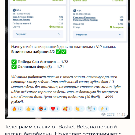
Телеграмм ставки от Basket Bets, на первый
взгляд, безобидны. Но каппер сотрудничает с