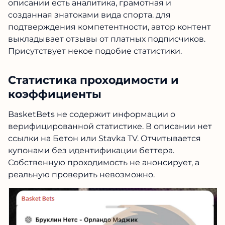
описании есть аналитика, грамотная и
созданная знатоками вида спорта. для
подтверждения компетентности, автор контент
выкладывает отзывы от платных подписчиков.
Присутствует некое подобие статистики.
Статистика проходимости и
коэффициенты
BasketBets не содержит информации о
верифицированной статистике. В описании нет
ссылки на Бетон или Stavka TV. Отчитывается
купонами без идентификации беттера.
Собственную проходимость не анонсирует, а
реальную проверить невозможно.