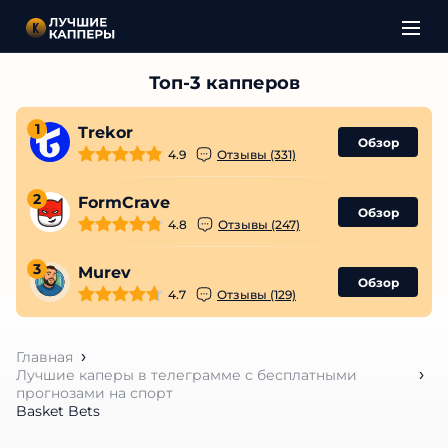
1
Trekor
Обзор
4.9
Отзывы (331)
2
FormCrave
Обзор
4.8
Отзывы (247)
3
Murev
Обзор
4.7
Отзывы (129)
Главная
Лучшие каперы в телеграмме с бесплатными
прогнозами на спорт
Basket Bets