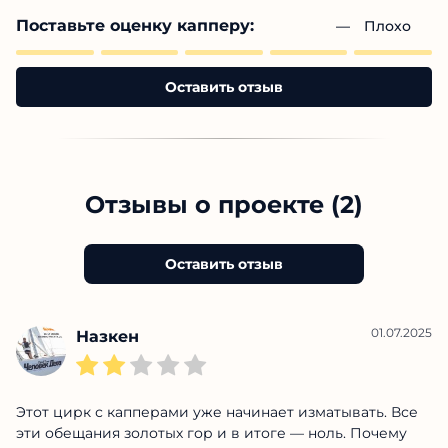
Поставьте оценку капперу:
— 
Плохо
Оставить отзыв
Отзывы о проекте (2)
Оставить отзыв
01.07.2025
Назкен
Этот цирк с капперами уже начинает изматывать. Все
эти обещания золотых гор и в итоге — ноль. Почему