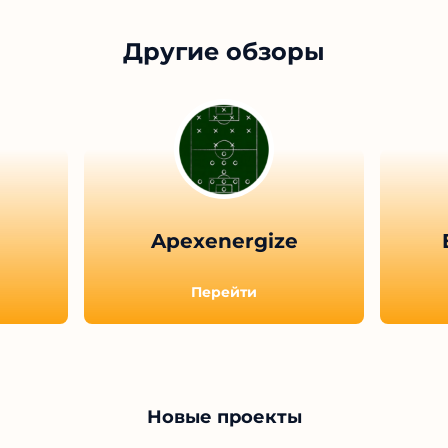
Другие обзоры
Apexenergize
Перейти
Новые проекты