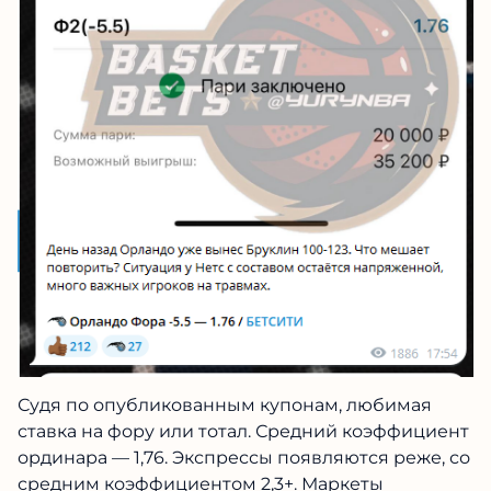
Судя по опубликованным купонам, любимая
ставка на фору или тотал. Средний коэффициент
ординара — 1,76. Экспрессы появляются реже, со
средним коэффициентом 2,3+. Маркеты