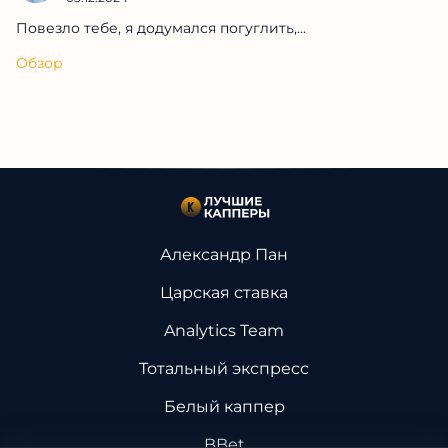
Повезло тебе, я додумался погуглить,...
Обзор
Александр Пан
Царская ставка
Analytics Team
Тотальный экспресс
Белый каппер
BBet