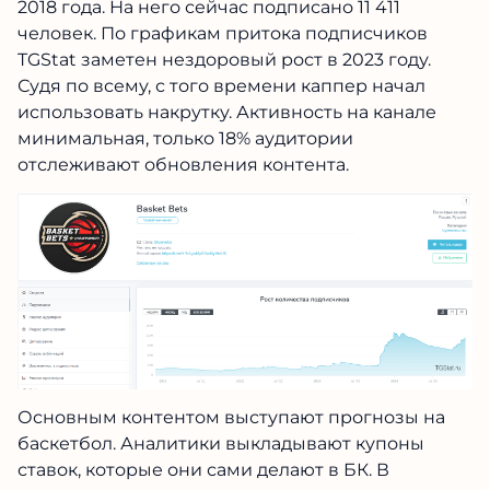
2018 года. На него сейчас подписано 11 411
человек. По графикам притока подписчиков
TGStat заметен нездоровый рост в 2023 году.
Судя по всему, с того времени каппер начал
использовать накрутку. Активность на канале
минимальная, только 18% аудитории
отслеживают обновления контента.
Основным контентом выступают прогнозы на
баскетбол. Аналитики выкладывают купоны
ставок, которые они сами делают в БК. В