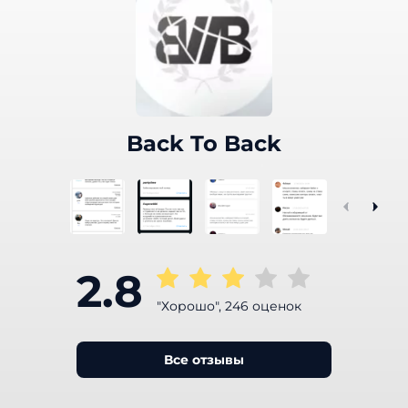
Back To Back
2.8
"Хорошо", 246 оценок
Все отзывы