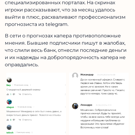
специализированных порталах. На скринах
игроки рассказывают, что за месяц удалось
выйти в плюс, расхваливают профессионализм
прогнозиста из telegram.
В сети о прогнозах капера противоположные
мнения. Бывшие подписчики пишут в жалобах,
что слили весь банк, отнесли последние деньги
и их надежды на добропорядочность капера не
оправдались.