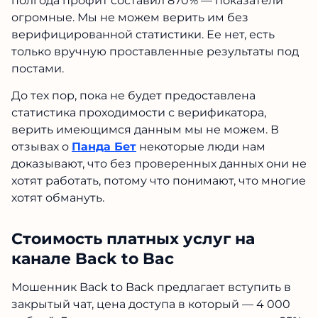
полгода профит составил 870% — показатели
огромные. Мы не можем верить им без
верифицированной статистики. Ее нет, есть
только вручную проставленные результаты под
постами.
До тех пор, пока не будет предоставлена
статистика проходимости с верификатора,
верить имеющимся данным мы не можем. В
отзывах о
Панда Бет
некоторые люди нам
доказывают, что без проверенных данных они не
хотят работать, потому что понимают, что многие
хотят обмануть.
Стоимость платных услуг на
канале Back to Bac
Мошенник Back to Back предлагает вступить в
закрытый чат, цена доступа в который — 4 000