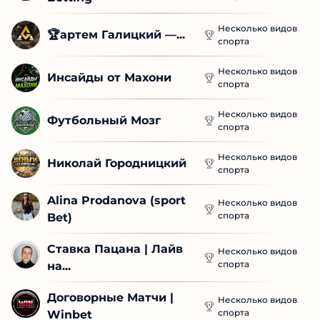
Несколько видов
🏆артем Галицкий —...
спорта
Несколько видов
Инсайды от Махони
спорта
Несколько видов
Футбольный Мозг
спорта
Несколько видов
Николай Городницкий
спорта
Alina Prodanova (sport 
Несколько видов
спорта
Bet)
Ставка Пацана | Лайв 
Несколько видов
спорта
на...
Договорные Матчи | 
Несколько видов
спорта
Winbet