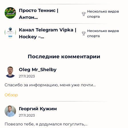
Просто Теннис | 
Несколько видов
спорта
Антон...
Канал Telegram Vipka | 
Несколько видов
спорта
Hockey –...
Последние комментарии
Oleg Mr_Shelby
27.11.2023
Спасибо за информацию, меня уже почти...
Обзор
Георгий Кужим
27.11.2023
Повезло тебе, я додумался погуглить,...