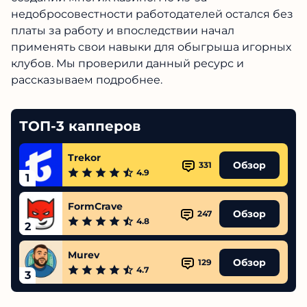
недобросовестности работодателей остался без
платы за работу и впоследствии начал
применять свои навыки для обыгрыша игорных
клубов. Мы проверили данный ресурс и
рассказываем подробнее.
ТОП-3 капперов
Trekor
Обзор
331
4.9
1
FormCrave
Обзор
247
4.8
2
Murev
Обзор
129
4.7
3