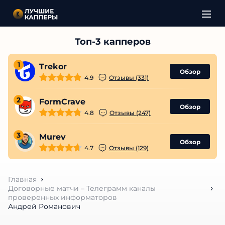
1
Trekor
Обзор
4.9
Отзывы (331)
2
FormCrave
Обзор
4.8
Отзывы (247)
3
Murev
Обзор
4.7
Отзывы (129)
Главная
Договорные матчи – Телеграмм каналы
проверенных информаторов
Андрей Романович