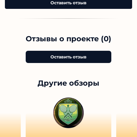
Оставить отзыв
Отзывы о проекте (0)
Оставить отзыв
Другие обзоры