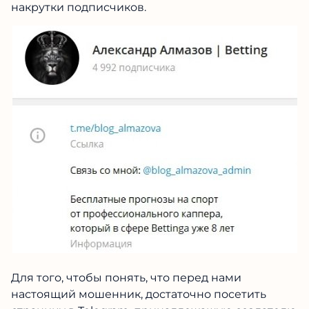
накрутки подписчиков.
Для того, чтобы понять, что перед нами
настоящий мошенник, достаточно посетить