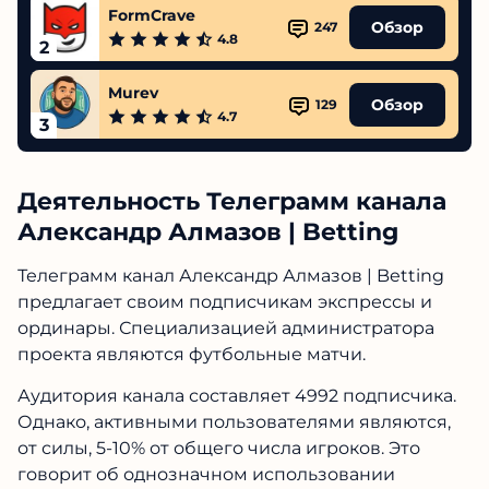
FormCrave
Обзор
247
4.8
2
Murev
Обзор
129
4.7
3
Деятельность Телеграмм канала
Александр Алмазов | Betting
Телеграмм канал Александр Алмазов | Betting
предлагает своим подписчикам экспрессы и
ординары. Специализацией администратора
проекта являются футбольные матчи.
Аудитория канала составляет 4992 подписчика.
Однако, активными пользователями являются,
от силы, 5-10% от общего числа игроков. Это
говорит об однозначном использовании