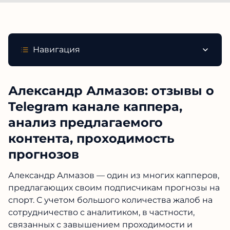
Навигация
Александр Алмазов: отзывы о
Telegram канале каппера,
анализ предлагаемого
контента, проходимость
прогнозов
Александр Алмазов — один из многих капперов,
предлагающих своим подписчикам прогнозы на
спорт. С учетом большого количества жалоб на
сотрудничество с аналитиком, в частности,
связанных с завышением проходимости и