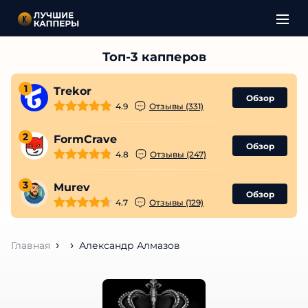
1
Trekor
Обзор
4.9
Отзывы (331)
2
FormCrave
Обзор
4.8
Отзывы (247)
3
Murev
Обзор
4.7
Отзывы (129)
Главная
Александр Алмазов