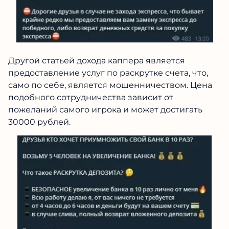
Другой статьей дохода каппера является
предоставление услуг по раскрутке счета, что,
само по себе, является мошенничеством. Цена
подобного сотрудничества зависит от
пожеланий самого игрока и может достигать
30000 рублей.