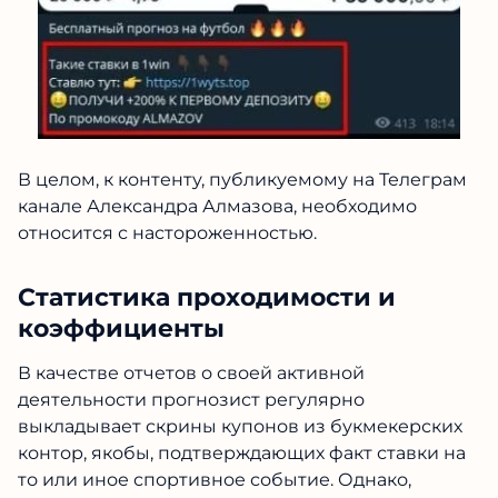
В целом, к контенту, публикуемому на Телеграм
канале Александра Алмазова, необходимо
относится с настороженностью.
Статистика проходимости и
коэффициенты
В качестве отчетов о своей активной
деятельности прогнозист регулярно
выкладывает скрины купонов из букмекерских
контор, якобы, подтверждающих факт ставки на
то или иное спортивное событие. Однако,