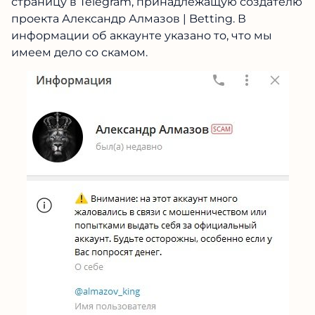
страницу в Telegram, принадлежащую создателю
проекта Александр Алмазов | Betting. В
информации об аккаунте указано то, что мы
имеем дело со скамом.