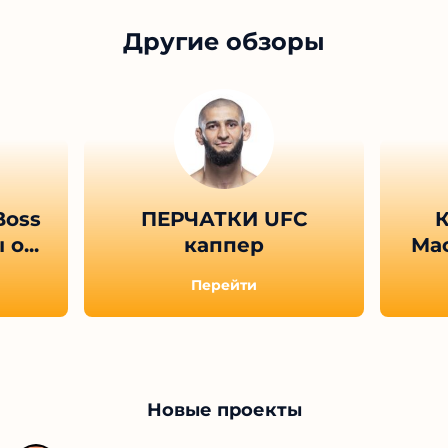
Другие обзоры
Boss
ПЕРЧАТКИ UFC
К
о...
каппер
Мас
Перейти
Новые проекты