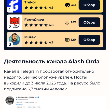
Trekor
Обзор
331
4.9
1
FormCrave
Обзор
247
4.8
2
Murev
Обзор
129
4.7
3
Деятельность канала Alash Orda
Канал в Telegram проработал относительно
недолго. Сейчас блог уже удален. Посты
выходили до 3 июля 2025 года. На ресурс было
подписано 6,7 тысячи человек.