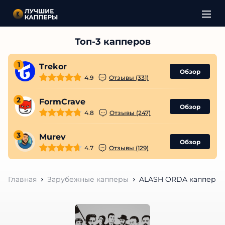
1
Trekor
Обзор
4.9
Отзывы (331)
2
FormCrave
Обзор
4.8
Отзывы (247)
3
Murev
Обзор
4.7
Отзывы (129)
Главная
Зарубежные капперы
ALASH ORDA каппер