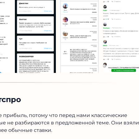
тспро
те прибыль, потому что перед нами классические
ые не разбираются в предложенной теме. Они взяли
рнее обычные ставки.