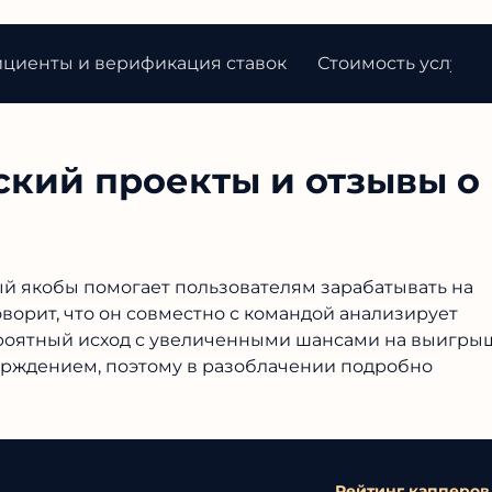
циенты и верификация ставок
Стоимость услуг п
еский проекты и отзывы о
орый якобы помогает пользователям зарабатывать на
оворит, что он совместно с командой анализирует
ероятный исход с увеличенными шансами на выигры
верждением, поэтому в разоблачении подробно
Рейтинг капперов