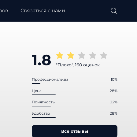
ров
Связаться с нами
1.8
"Плохо", 160 оценок
Профессионализм
10%
Цена
28%
Понятность
22%
Удобство
28%
Все отзывы