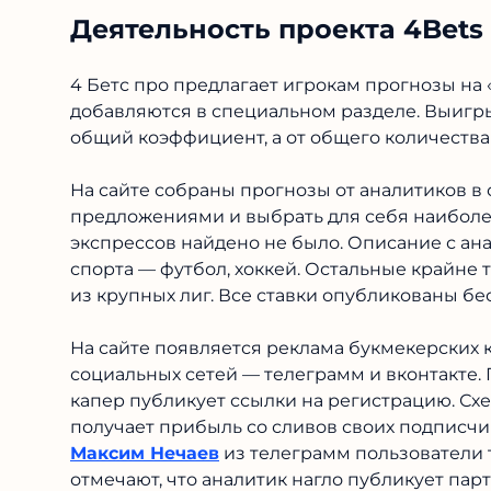
Деятельность проекта 4Bets
4 Бетс про предлагает игрокам прогнозы на «
добавляются в специальном разделе. Выигрыш
общий коэффициент, а от общего количества
На сайте собраны прогнозы от аналитиков в
предложениями и выбрать для себя наиболе
экспрессов найдено не было. Описание с ан
спорта — футбол, хоккей. Остальные крайне 
из крупных лиг. Все ставки опубликованы бе
На сайте появляется реклама букмекерских к
социальных сетей — телеграмм и вконтакте.
капер публикует ссылки на регистрацию. Сх
получает прибыль со сливов своих подписчик
Максим Нечаев
из телеграмм пользователи 
отмечают, что аналитик нагло публикует па