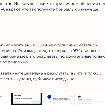
стно. Но есть догадки, что при личном общении це
 убеждают, что так получить прибыль к банку еще
тельно негативные. Бывшие подписчики остались
ериала. Они жалуются, что порядка 95% ставок не
торый означает, что результаты положительные только
рают рандомно.
азала неутешительные результаты: выйти в плюс с
из ленты купоны, публикует исходы на