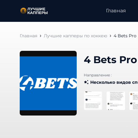
Главная
Главная
Лучшие капперы по хоккею
4 Bets Pro
4 Bets Pro
Направление :
Несколько видов сп