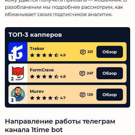
разоблачении мы подробнее рассмотрим, как
обманывает своих подписчиков аналитик.
ТОП-3 капперов
Trekor
Обзор
331
4.9
1
FormCrave
Обзор
247
4.8
2
Murev
Обзор
129
4.7
3
Направление работы телеграм
канала 1time bot