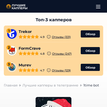
1
Trekor
Обзор
4.9
Отзывы (331)
2
FormCrave
Обзор
4.8
Отзывы (247)
3
Murev
Обзор
4.7
Отзывы (129)
Главная
Лучшие капперы в телеграмме
1time bot