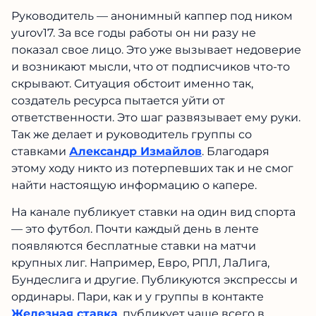
Руководитель — анонимный каппер под ником
yurov17. За все годы работы он ни разу не
показал свое лицо. Это уже вызывает недоверие
и возникают мысли, что от подписчиков что-то
скрывают. Ситуация обстоит именно так,
создатель ресурса пытается уйти от
ответственности. Это шаг развязывает ему руки.
Так же делает и руководитель группы со
ставками
Александр Измайлов
. Благодаря
этому ходу никто из потерпевших так и не смог
найти настоящую информацию о капере.
На канале публикует ставки на один вид спорта
— это футбол. Почти каждый день в ленте
появляются бесплатные ставки на матчи
крупных лиг. Например, Евро, РПЛ, ЛаЛига,
Бундеслига и другие. Публикуются экспрессы и
ординары. Пари, как и у группы в контакте
Железная ставка
, публикует чаще всего в