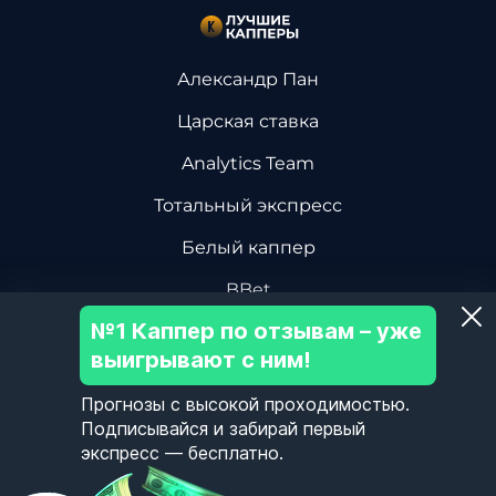
Александр Пан
Царская ставка
Analytics Team
Тотальный экспресс
Белый каппер
BBet
№1 Каппер по отзывам – уже
Василий Винокуров
выигрывают с ним!
Дмитрий Ревизор БК
Прогнозы с высокой проходимостью.
Центр Хоккейной Аналитики
Подписывайся и забирай первый
экспресс — бесплатно.
Олег Соловьев