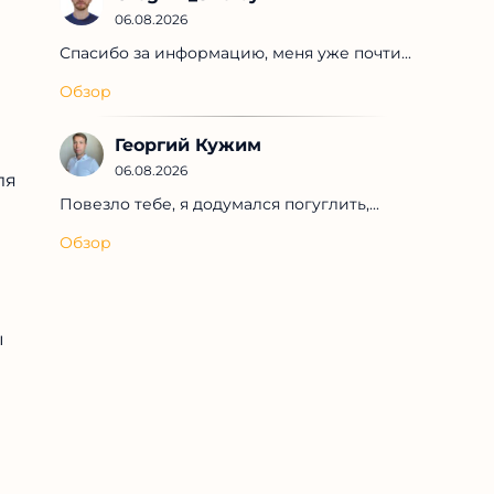
06.08.2026
Спасибо за информацию, меня уже почти...
Обзор
Георгий Кужим
06.08.2026
ля
Повезло тебе, я додумался погуглить,...
Обзор
ы