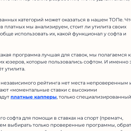
занных категорий может оказаться в нашем ТОПе. Чт
 в платных мы анализируем, стоит ли утилита своих
 вообще использовать их, какой функционал у софта и
какая программа лучшая для ставок, мы полагаемся к
их юзеров, которые пользовались софтом. И именно 
т утилита.
о независимого рейтинга нет места непроверенным 
ют «моментальные ставки с высокими
адут
платные капперы
, только специализированны
го софта для помощи в ставках на спорт (прематч,
ветуем выбирать только проверенные программы, обра