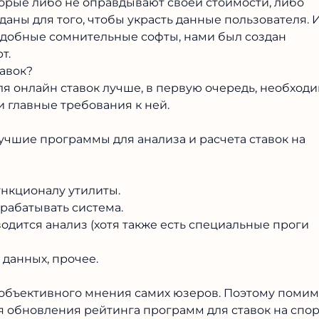
оторые либо не оправдывают своей стоимости, либо
аны для того, чтобы украсть данные пользователя. 
подобные сомнительные софты, нами был создан
т.
авок?
ля онлайн ставок лучше, в первую очередь, необход
 главные требования к ней.
чшие программы для анализа и расчета ставок на
функционалу утилиты.
рабатывать система.
одится анализ (хотя также есть специальные проги
 данных, прочее.
 объективного мнения самих юзеров. Поэтому поми
 обновления рейтинга программ для ставок на спор