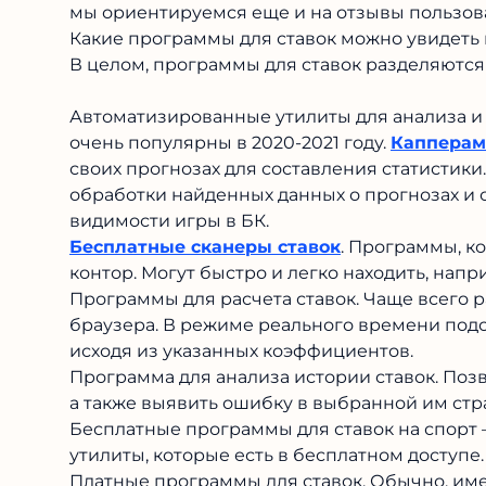
мы ориентируемся еще и на отзывы пользова
Какие программы для ставок можно увидеть
В целом, программы для ставок разделяются 
Автоматизированные утилиты для анализа и 
очень популярны в 2020-2021 году.
Капперам
своих прогнозах для составления статистики
обработки найденных данных о прогнозах и 
видимости игры в БК.
Бесплатные сканеры ставок
. Программы, к
контор. Могут быстро и легко находить, напри
Программы для расчета ставок. Чаще всего 
браузера. В режиме реального времени подс
исходя из указанных коэффициентов.
Программа для анализа истории ставок. Поз
а также выявить ошибку в выбранной им стр
Бесплатные программы для ставок на спорт 
утилиты, которые есть в бесплатном доступе.
Платные программы для ставок. Обычно, име