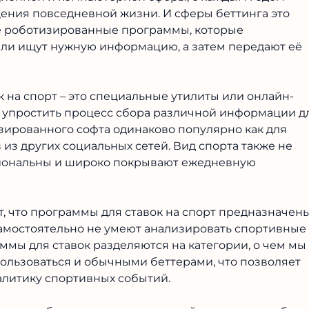
ения повседневной жизни. И сферы беттинга это
ые роботизированные программы, которые
или ищут нужную информацию, а затем передают её
 на спорт – это специальные утилиты или онлайн-
и упростить процесс сбора различной информации д
зированного софта одинаково популярно как для
в из других социальных сетей. Вид спорта также не
циональны и широко покрывают ежедневную
, что программы для ставок на спорт предназначен
самостоятельно не умеют анализировать спортивные
аммы для ставок разделяются на категории, о чем мы
пользоваться и обычными беттерами, что позволяет
алитику спортивных событий.